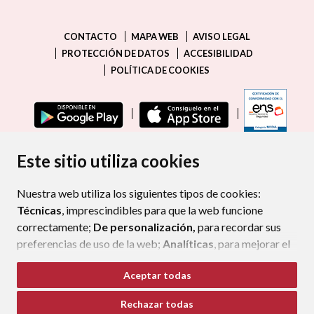
CONTACTO
MAPA WEB
AVISO LEGAL
PROTECCIÓN DE DATOS
ACCESIBILIDAD
POLÍTICA DE COOKIES
ENLAC
Este sitio utiliza cookies
Nuestra web utiliza los siguientes tipos de cookies:
Técnicas
, imprescindibles para que la web funcione
correctamente;
De personalización,
para recordar sus
preferencias de uso de la web;
Analíticas
, para mejorar el
funcionamiento de la web y sus servicios.
Aceptar todas
Si acepta pulsando el botón
“Aceptar todas”
Rechazar todas
consideramos que acepta su uso. Si pulsa el botón