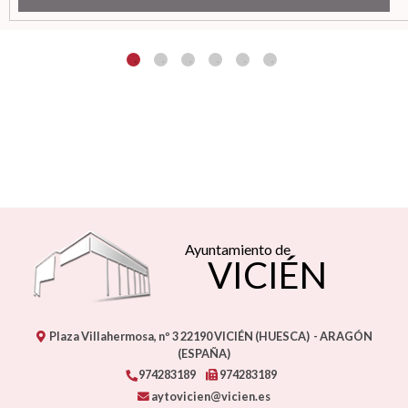
Ayuntamiento de
VICIÉN
Plaza Villahermosa, nº 3
22190
VICIÉN (HUESCA)
- ARAGÓN
(ESPAÑA)
974283189
974283189
aytovicien@vicien.es